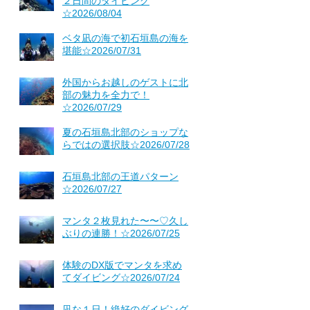
２日間のダイビング
☆2026/08/04
ベタ凪の海で初石垣島の海を
堪能☆2026/07/31
外国からお越しのゲストに北
部の魅力を全力で！
☆2026/07/29
夏の石垣島北部のショップな
らではの選択肢☆2026/07/28
石垣島北部の王道パターン
☆2026/07/27
マンタ２枚見れた〜〜♡久し
ぶりの連勝！☆2026/07/25
体験のDX版でマンタを求め
てダイビング☆2026/07/24
凪な１日！絶好のダイビング