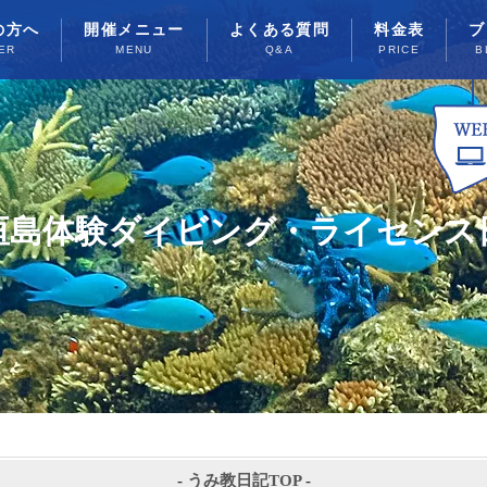
の方へ
開催メニュー
よくある質問
料金表
ブ
ER
MENU
Q&A
PRICE
B
垣島体験ダイビング・ライセンス
-
うみ教日記TOP
-