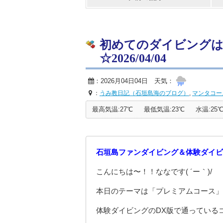
初めてのダイビングは
☆2026/04/04
：2026月04日04日 天気：
：
うみ教日記（石垣島海のブログ）
,
マンタコー
最高気温:27℃
最低気温:23℃
水温:25
石垣島ファンダイビング＆体験ダイビ
こんにちは〜！！ななです( ´ー｀)/
本日のテーマは「プレミアムコース」
体験ダイビングのDX版で通っている