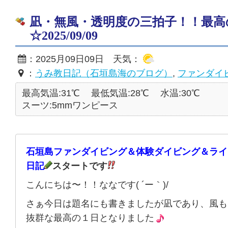
凪・無風・透明度の三拍子！！最高
☆2025/09/09
：2025月09日09日 天気：
：
うみ教日記（石垣島海のブログ）
,
ファンダイ
最高気温:31℃
最低気温:28℃
水温:30℃
スーツ:5mmワンピース
石垣島ファンダイビング＆体験ダイビング＆ライ
日記
スタートです
こんにちは〜！！ななです( ´ー｀)/
さぁ今日は題名にも書きましたが凪であり、風も
抜群な最高の１日となりました