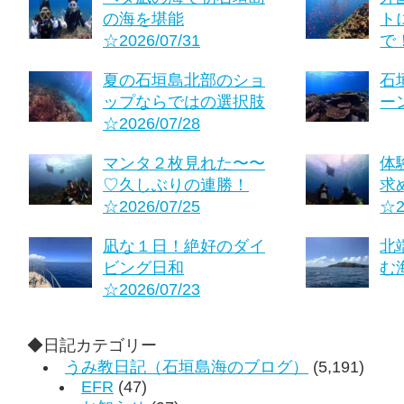
の海を堪能
ト
☆2026/07/31
で！
夏の石垣島北部のショ
石
ップならではの選択肢
ーン
☆2026/07/28
マンタ２枚見れた〜〜
体
♡久しぶりの連勝！
求
☆2026/07/25
☆2
凪な１日！絶好のダイ
北
ビング日和
む海
☆2026/07/23
◆日記カテゴリー
うみ教日記（石垣島海のブログ）
(5,191)
EFR
(47)