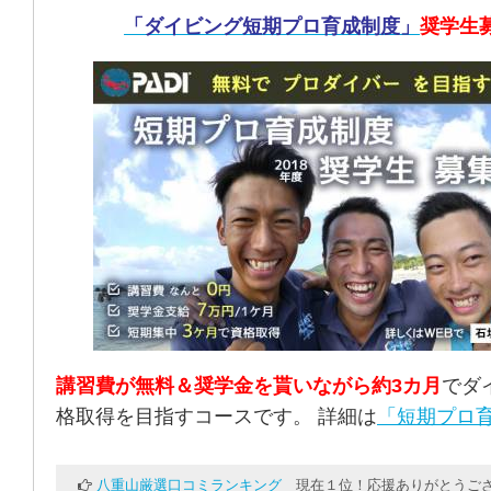
「ダイビング短期プロ育成制度」
奨学生
講習費が無料＆奨学金を貰いながら約3カ月
でダ
格取得を目指すコースです。 詳細は
「短期プロ育
八重山厳選口コミランキング
現在１位！応援ありがとうござ