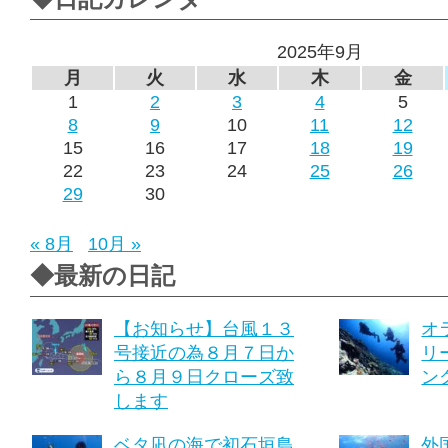
2025年9月
月
火
水
木
金
1
2
3
4
5
8
9
10
11
12
15
16
17
18
19
22
23
24
25
26
29
30
« 8月
10月 »
◆最新の日記
【お知らせ】台風１３
オ
号接近の為８月７日か
リ
ら８月９日クローズ致
ング
します
ベタ凪の海で初石垣島
外