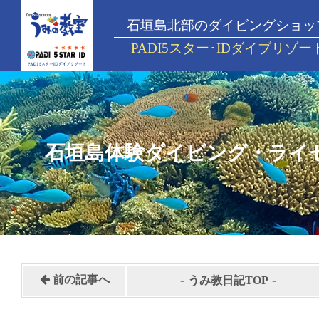
石垣島北部のダイビングショッ
PADI5スター･IDダイブリゾー
石垣島体験ダイビング・ライ
-
-
前の記事へ
うみ教日記TOP