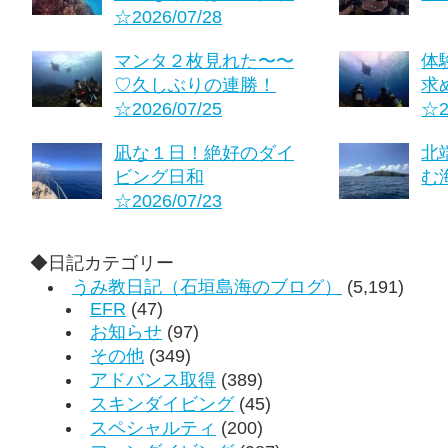
☆2026/07/28
マンタ２枚見れた〜〜
体
♡久しぶりの連勝！
求
☆2026/07/25
☆2
凪な１日！絶好のダイ
北
ビング日和
む海
☆2026/07/23
◆日記カテゴリー
うみ教日記（石垣島海のブログ）
(5,191)
EFR
(47)
お知らせ
(97)
その他
(349)
アドバンス取得
(389)
スキンダイビング
(45)
スペシャルティ
(200)