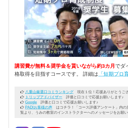
講習費が無料＆奨学金を貰いながら約3カ月
でダ
格取得を目指すコースです。 詳細は
「短期プロ育
八重山厳選口コミランキング
現在１位！応援ありがとうござ
トリップアドバイザー
評価と口コミで応援お願いします♪
Google
評価と口コミで応援お願いします♪
PADIお客様の声
はコチラ！「コース評価アンケート」内の意
覧より、うみの教室のインストラクターへのメッセージをお願い