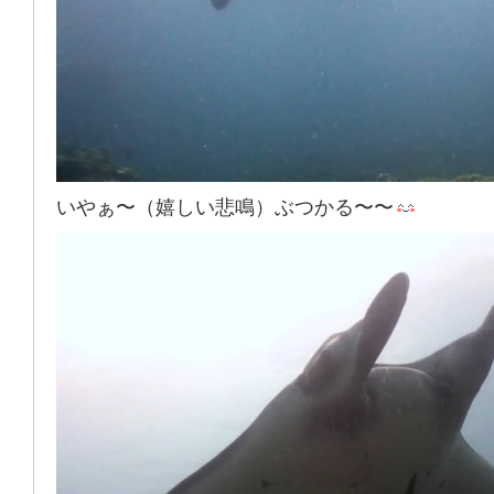
いやぁ〜（嬉しい悲鳴）ぶつかる〜〜