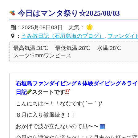
今日はマンタ祭り☆2025/08/03
：2025月08日03日 天気：
：
うみ教日記（石垣島海のブログ）
,
ファンダイ
最高気温:31℃
最低気温:28℃
水温:28℃
スーツ:5mmワンピース
石垣島ファンダイビング＆体験ダイビング＆ライ
日記
スタートです
こんにちは〜！！ななです( ´ー｀)/
８月に入り微風続き！！
おかげで波が立たないので凪〜〜
台風やら津波やら慌ただしい７月末から打って変