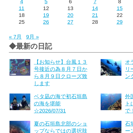
4
5
6
7
8
11
12
13
14
15
18
19
20
21
22
25
26
27
28
29
« 7月
9月 »
◆最新の日記
【お知らせ】台風１３
オ
号接近の為８月７日か
リ
ら８月９日クローズ致
ング
します
ベタ凪の海で初石垣島
外
の海を堪能
ト
☆2026/07/31
で！
夏の石垣島北部のショ
石
ップならではの選択肢
ーン