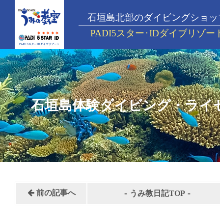
石垣島北部のダイビングショッ
PADI5スター･IDダイブリゾー
石垣島体験ダイビング・ライ
-
-
前の記事へ
うみ教日記TOP