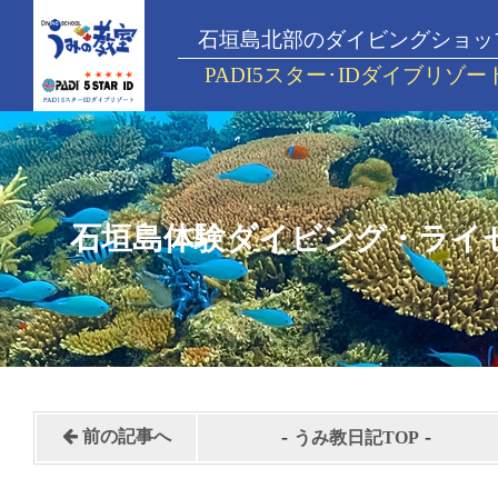
石垣島北部のダイビングショッ
PADI5スター･IDダイブリゾー
石垣島体験ダイビング・ライ
-
-
前の記事へ
うみ教日記TOP