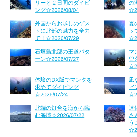
リーと２日間のダイビ
の
ング☆2026/08/04
☆2
外国からお越しのゲス
夏
トに北部の魅力を全力
ッ
で！☆2026/07/29
☆2
石垣島北部の王道パタ
マ
ーン☆2026/07/27
♡
☆2
体験のDX版でマンタを
凪
求めてダイビング
ビ
☆2026/07/24
☆2
北端の灯台を海から臨
連
む海域☆2026/07/22
さ
う
☆2