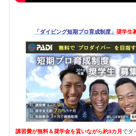
「ダイビング短期プロ育成制度」
奨学生
講習費が無料＆奨学金を貰いながら約3カ月
でダ