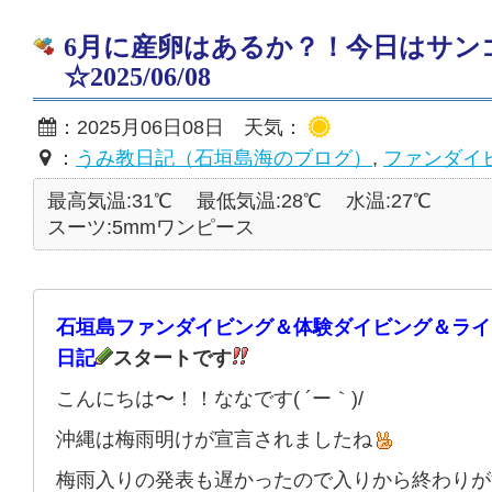
6月に産卵はあるか？！今日はサン
☆2025/06/08
：2025月06日08日 天気：
：
うみ教日記（石垣島海のブログ）
,
ファンダイ
最高気温:31℃
最低気温:28℃
水温:27℃
スーツ:5mmワンピース
石垣島ファンダイビング＆体験ダイビング＆ライ
日記
スタートです
こんにちは〜！！ななです( ´ー｀)/
沖縄は梅雨明けが宣言されましたね
梅雨入りの発表も遅かったので入りから終わりが