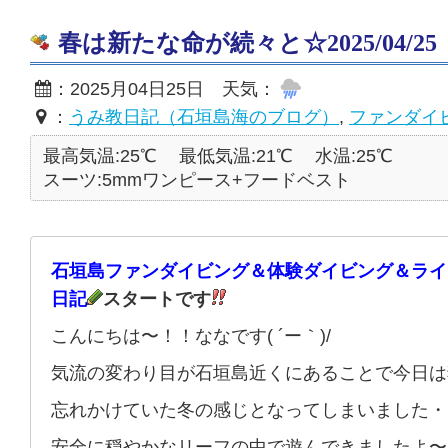
春は新たな命が続々と☆2025/04/25
：2025月04日25日 天気：
：
うみ教日記（石垣島海のブログ）
,
ファンダイ
最高気温:25℃
最低気温:21℃
水温:25℃
スーツ:5mmワンピース+フードベスト
石垣島ファンダイビング＆体験ダイビング＆ライ
日記
スタートです
こんにちは〜！！ななです( ´ー｀)/
気流の変わり目が石垣島近くにあることで今日は
忘れかけていた冬の感じとなってしまいました・
安全に穏やかなリーフの中で遊んできましたよ〜