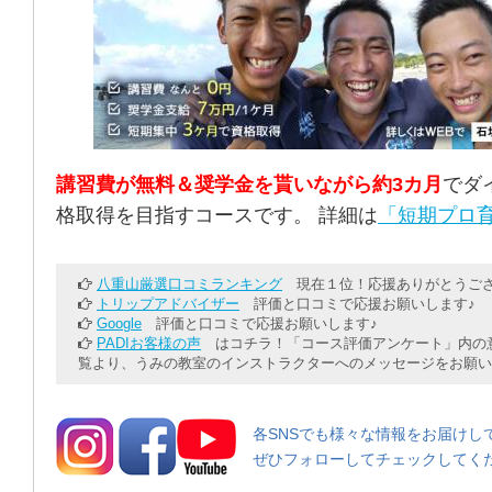
講習費が無料＆奨学金を貰いながら約3カ月
でダ
格取得を目指すコースです。 詳細は
「短期プロ育
八重山厳選口コミランキング
現在１位！応援ありがとうござ
トリップアドバイザー
評価と口コミで応援お願いします♪
Google
評価と口コミで応援お願いします♪
PADIお客様の声
はコチラ！「コース評価アンケート」内の意
覧より、うみの教室のインストラクターへのメッセージをお願い
各SNSでも様々な情報をお届けし
ぜひフォローしてチェックしてく