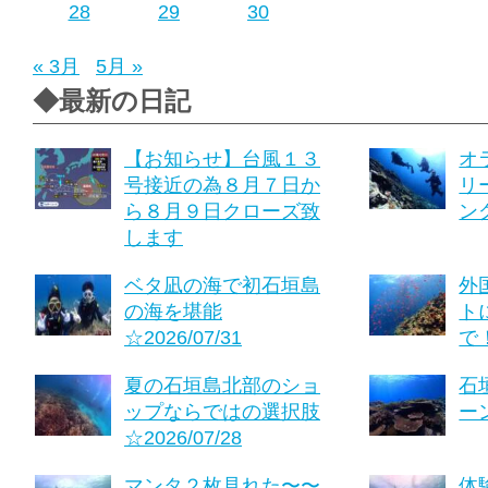
28
29
30
« 3月
5月 »
◆最新の日記
【お知らせ】台風１３
オ
号接近の為８月７日か
リ
ら８月９日クローズ致
ング
します
ベタ凪の海で初石垣島
外
の海を堪能
ト
☆2026/07/31
で！
夏の石垣島北部のショ
石
ップならではの選択肢
ーン
☆2026/07/28
マンタ２枚見れた〜〜
体