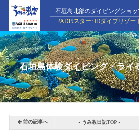
石垣島北部のダイビングショッ
PADI5スター･IDダイブリゾー
石垣島体験ダイビング・ライ
-
-
前の記事へ
うみ教日記TOP