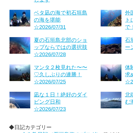
ベタ凪の海で初石垣島
外
の海を堪能
ト
☆2026/07/31
で！
夏の石垣島北部のショ
石
ップならではの選択肢
ーン
☆2026/07/28
マンタ２枚見れた〜〜
体
♡久しぶりの連勝！
求
☆2026/07/25
☆2
凪な１日！絶好のダイ
北
ビング日和
む海
☆2026/07/23
◆日記カテゴリー