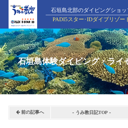
石垣島北部のダイビングショッ
PADI5スター･IDダイブリゾー
石垣島体験ダイビング・ライ
-
-
前の記事へ
うみ教日記TOP