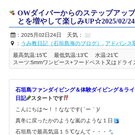
OWダイバーからのステップアッ
とを増やして楽しみUP☆2025/02/24
：2025月02日24日 天気：
：
うみ教日記（石垣島海のブログ）
,
アドバンス
最高気温:15℃
最低気温:13℃
水温:21℃
スーツ:5mmワンピース+フードベスト又はドライ
石垣島ファンダイビング＆体験ダイビング＆ライ
日記
スタートです
こんにちは〜！！ななです( ´ー｀)/
真冬に戻ったかのような嵐のような１日
石垣島で最高気温１５℃なんて・・・