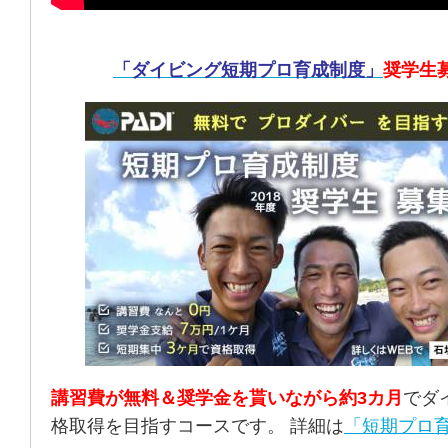
「ダイビング短期プロ育成制度」
奨学生
講習費が無料＆奨学金を貰いながら約3カ月
でダ
格取得を目指すコースです。 詳細は
「短期プロ育