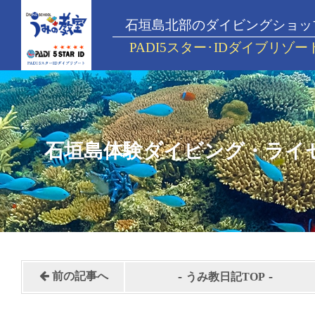
石垣島北部のダイビングショッ
PADI5スター･IDダイブリゾー
石垣島体験ダイビング・ライ
-
-
前の記事へ
うみ教日記TOP