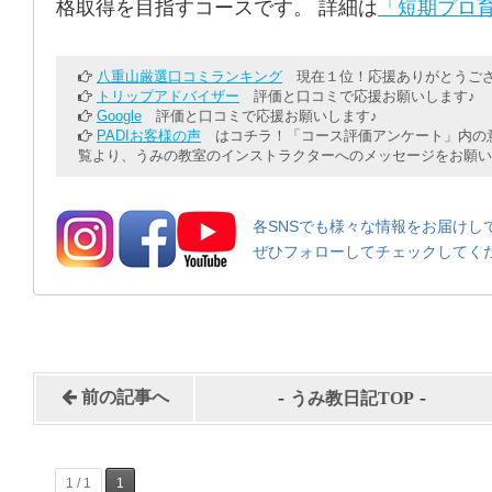
格取得を目指すコースです。 詳細は
「短期プロ育
八重山厳選口コミランキング
現在１位！応援ありがとうござ
トリップアドバイザー
評価と口コミで応援お願いします♪
Google
評価と口コミで応援お願いします♪
PADIお客様の声
はコチラ！「コース評価アンケート」内の意
覧より、うみの教室のインストラクターへのメッセージをお願い
各SNSでも様々な情報をお届けし
ぜひフォローしてチェックしてく
-
-
前の記事へ
うみ教日記TOP
1 / 1
1