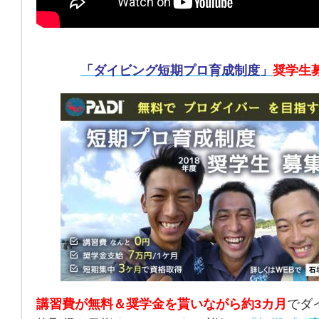
「ダイビング短期プロ育成制度」
奨学生
講習費が無料＆奨学金を貰いながら約3カ月
でダ