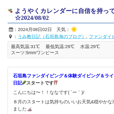
ようやくカレンダーに自信を持っ
☆2024/08/02
：2024月08日02日 天気：
：
うみ教日記（石垣島海のブログ）
,
ファンダイ
最高気温:31℃
最低気温:29℃
水温:29℃
スーツ:5mmワンピース
石垣島ファンダイビング＆体験ダイビング＆ライ
日記
スタートです
こんにちは〜！！ななです( ´ー｀)/
８月のスタートは気持ちのいいお天気&穏やかな
ました