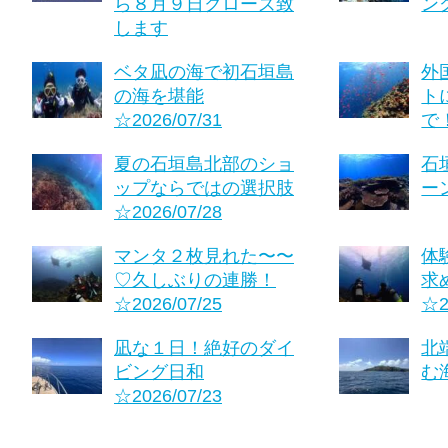
ら８月９日クローズ致
ング
します
ベタ凪の海で初石垣島
外
の海を堪能
ト
☆2026/07/31
で！
夏の石垣島北部のショ
石
ップならではの選択肢
ーン
☆2026/07/28
マンタ２枚見れた〜〜
体
♡久しぶりの連勝！
求
☆2026/07/25
☆2
凪な１日！絶好のダイ
北
ビング日和
む海
☆2026/07/23