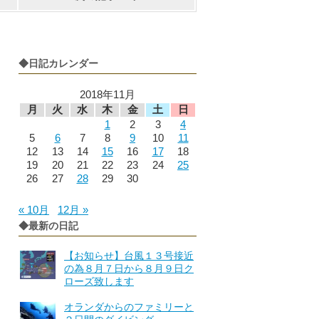
◆日記カレンダー
2018年11月
月
火
水
木
金
土
日
1
2
3
4
5
6
7
8
9
10
11
12
13
14
15
16
17
18
19
20
21
22
23
24
25
26
27
28
29
30
« 10月
12月 »
◆最新の日記
【お知らせ】台風１３号接近
の為８月７日から８月９日ク
ローズ致します
オランダからのファミリーと