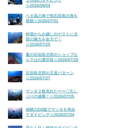
２日間のダイビング
☆2026/08/04
ベタ凪の海で初石垣島の海を
堪能☆2026/07/31
外国からお越しのゲストに北
部の魅力を全力で！
☆2026/07/29
夏の石垣島北部のショップな
らではの選択肢☆2026/07/28
石垣島北部の王道パターン
☆2026/07/27
マンタ２枚見れた〜〜♡久し
ぶりの連勝！☆2026/07/25
体験のDX版でマンタを求め
てダイビング☆2026/07/24
凪な１日！絶好のダイビング