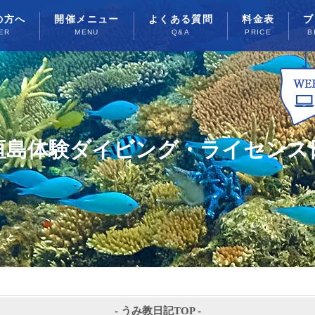
の方へ
開催メニュー
よくある質問
料金表
ブ
ER
MENU
Q&A
PRICE
B
垣島体験ダイビング・ライセンス
-
うみ教日記TOP
-