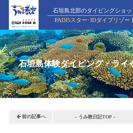
石垣島北部のダイビングショッ
PADI5スター･IDダイブリゾー
石垣島体験ダイビング・ライ
-
-
前の記事へ
うみ教日記TOP