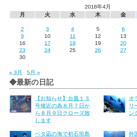
2018年4月
月
火
水
木
金
2
3
4
5
6
9
10
11
12
13
16
17
18
19
20
23
24
25
26
27
30
« 3月
5月 »
◆最新の日記
【お知らせ】台風１３
オ
号接近の為８月７日か
リ
ら８月９日クローズ致
ング
します
ベタ凪の海で初石垣島
外