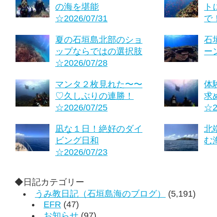
の海を堪能
ト
☆2026/07/31
で！
夏の石垣島北部のショ
石
ップならではの選択肢
ーン
☆2026/07/28
マンタ２枚見れた〜〜
体
♡久しぶりの連勝！
求
☆2026/07/25
☆2
凪な１日！絶好のダイ
北
ビング日和
む海
☆2026/07/23
◆日記カテゴリー
うみ教日記（石垣島海のブログ）
(5,191)
EFR
(47)
お知らせ
(97)