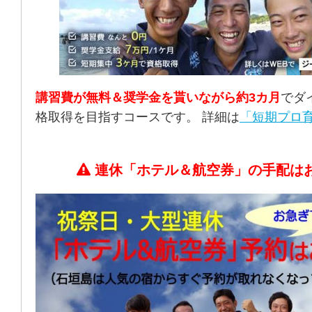
講習費が無料＆奨学金を貰いながら約3カ月
でダ
格取得を目指すコースです。 詳細は
「短期プロ育
連休「ホテル＆航空券」の手配は