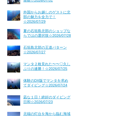
堪能☆2026/07/31
外国からお越しのゲストに北
部の魅力を全力で！
☆2026/07/29
夏の石垣島北部のショップな
らではの選択肢☆2026/07/28
石垣島北部の王道パターン
☆2026/07/27
マンタ２枚見れた〜〜♡久し
ぶりの連勝！☆2026/07/25
体験のDX版でマンタを求め
てダイビング☆2026/07/24
凪な１日！絶好のダイビング
日和☆2026/07/23
北端の灯台を海から臨む海域