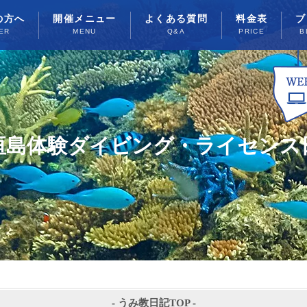
の方へ
開催メニュー
よくある質問
料金表
ブ
ER
MENU
Q&A
PRICE
B
垣島体験ダイビング・ライセンス
-
うみ教日記TOP
-