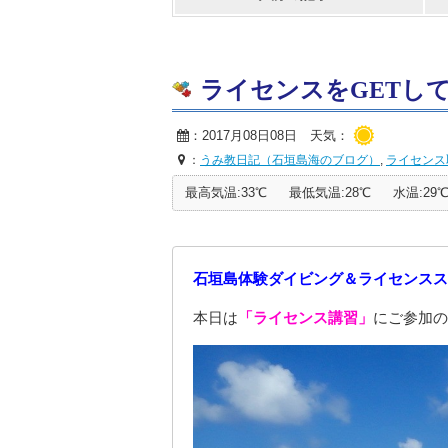
ライセンスをGETしてダイ
：2017月08日08日 天気：
：
うみ教日記（石垣島海のブログ）
,
ライセンス
最高気温:33℃
最低気温:28℃
水温:29
石垣島体験ダイビング＆ライセンスス
本日は
「ライセンス講習」
にご参加の