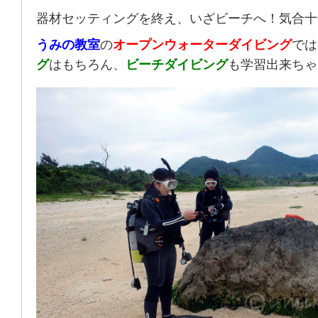
器材セッティングを終え、いざビーチへ！気合十
うみの教室
の
オープンウォーターダイビング
では
グ
はもちろん、
ビーチダイビング
も学習出来ちゃ