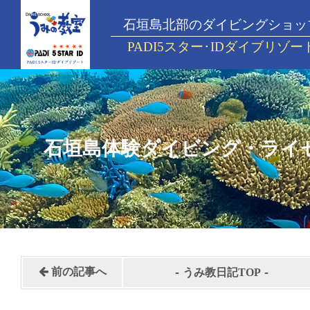
石垣島北部のダイビングショッ
PADI5スター･IDダイブリゾー
石垣島体験ダイビング・ライ
-
-
前の記事へ
うみ教日記TOP