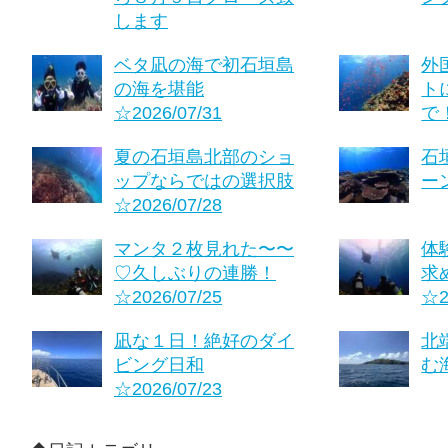
します
ベタ凪の海で初石垣島
外
の海を堪能
ト
☆2026/07/31
で！
夏の石垣島北部のショ
石
ップならではの選択肢
ーン
☆2026/07/28
マンタ２枚見れた〜〜
体
♡久しぶりの連勝！
求
☆2026/07/25
☆2
凪な１日！絶好のダイ
北
ビング日和
む海
☆2026/07/23