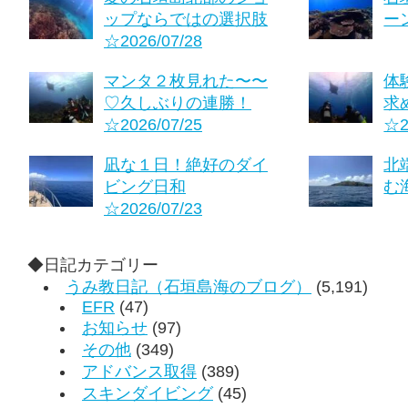
ップならではの選択肢
ーン
☆2026/07/28
マンタ２枚見れた〜〜
体
♡久しぶりの連勝！
求
☆2026/07/25
☆2
凪な１日！絶好のダイ
北
ビング日和
む海
☆2026/07/23
◆日記カテゴリー
うみ教日記（石垣島海のブログ）
(5,191)
EFR
(47)
お知らせ
(97)
その他
(349)
アドバンス取得
(389)
スキンダイビング
(45)