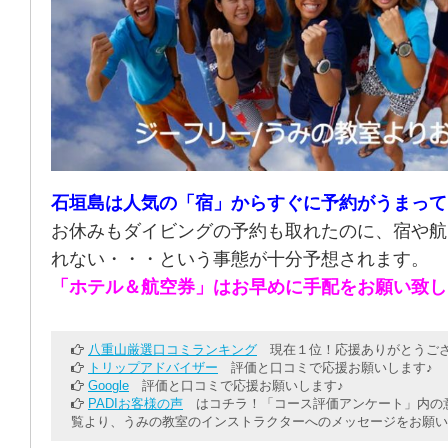
石垣島は人気の「宿」からすぐに予約がうまって
お休みもダイビングの予約も取れたのに、宿や航
れない・・・という事態が十分予想されます。
「ホテル＆航空券」はお早めに手配をお願い致し
八重山厳選口コミランキング
現在１位！応援ありがとうござ
トリップアドバイザー
評価と口コミで応援お願いします♪
Google
評価と口コミで応援お願いします♪
PADIお客様の声
はコチラ！「コース評価アンケート」内の意
覧より、うみの教室のインストラクターへのメッセージをお願い