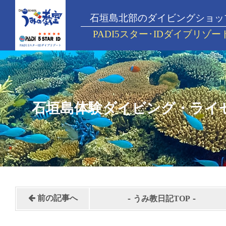
石垣島北部のダイビングショッ
PADI5スター･IDダイブリゾー
石垣島体験ダイビング・ライ
-
-
前の記事へ
うみ教日記TOP