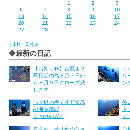
1
2
3
6
7
8
9
10
13
14
15
16
17
20
21
22
23
24
27
28
« 1月
3月 »
◆最新の日記
【お知らせ】台風１３
オ
号接近の為８月７日か
リ
ら８月９日クローズ致
ング
します
ベタ凪の海で初石垣島
外
の海を堪能
ト
☆2026/07/31
で！
夏の石垣島北部のショ
石