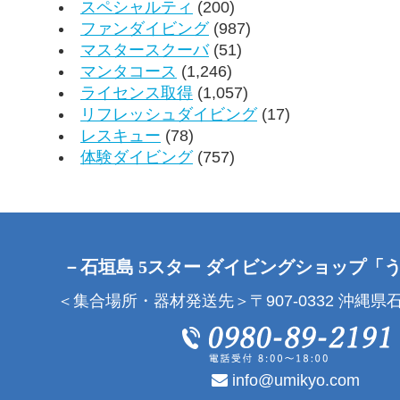
スペシャルティ
(200)
ファンダイビング
(987)
マスタースクーバ
(51)
マンタコース
(1,246)
ライセンス取得
(1,057)
リフレッシュダイビング
(17)
レスキュー
(78)
体験ダイビング
(757)
－石垣島 5スター ダイビングショップ「
＜集合場所・器材発送先＞〒907-0332 沖縄県石
info@umikyo.com