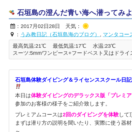
石垣島の澄んだ青い海へ潜ってみよう☆2
：2017月02日28日 天気：
：
うみ教日記（石垣島海のブログ）
,
マンタコー
最高気温:21℃
最低気温:17℃
水温:23℃
スーツ:5mmワンピース+フードベスト又はドライ
石垣島体験ダイビング＆ライセンススクール日記
本日は
体験ダイビングのデラックス版「プレミア
参加のお客様の様子をご紹介致します。
プレミアムコースは
2回のダイビングを体験
して
まずは潜り方の説明を聞いたり、実際に使う器材
～