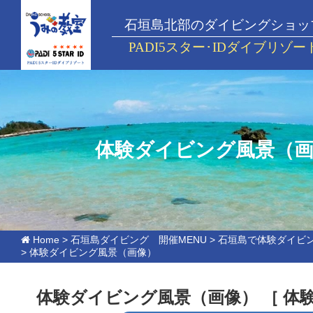
石垣島北部のダイビングショッ
PADI5スター･IDダイブリゾー
体験ダイビング風景（画
Home
>
石垣島ダイビング 開催MENU
>
石垣島で体験ダイビ
>
体験ダイビング風景（画像）
体験ダイビング風景（画像）
［ 体