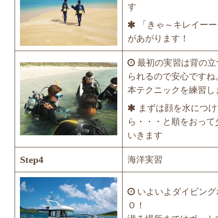
す
「きゃ～キレイーー
があがります！
最初の実習は背の立
られるので安心ですね
本テクニックを練習し
まずは顔を水につけ
ら・・・と順をおって
いきます
Step4
海洋実習
いよいよダイビング
Ｏ！