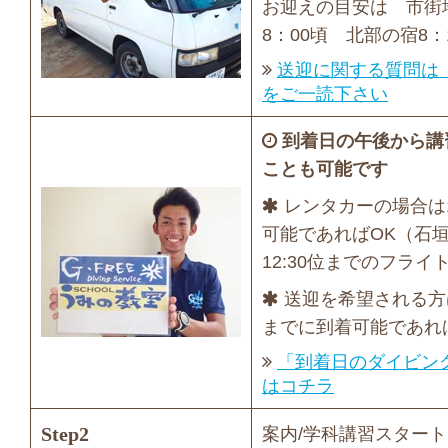
お迎えの目安は 市街地
8：00頃 北部の宿8：
送迎に関する質問は
をご一読下さい
到着日の午後から講
ことも可能です
レンタカーの場合は1
可能であればOK（石
12:30位までのフライ
送迎を希望される方は
までに到着可能であれ
「到着日のダイビン
はコチラ
Step2
案内/学科講習スタート