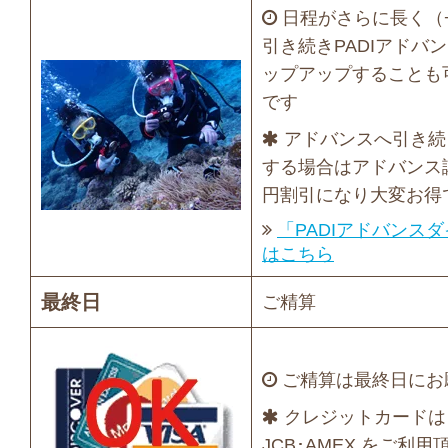
日程がさらに長く（
引き続きPADIアドバ
ップアップすることも
です
アドバンスへ引き続
する場合はアドバンス講
円割引になり大変お得
「PADIアドバンス
はこちら
最終日
ご精算
ご精算は最終日にお
クレジットカードは VIS
JCB･AMEX をご利用