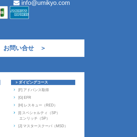
info@umikyo.com
お問い合せ ＞
ダイビングコース
[F] アドバンス取得
[G] EFR
[H] レスキュー（RED）
[I] スペシャルティ（SP）
エンリッチ（SP）
[J] マスタースクーバ（MSD）