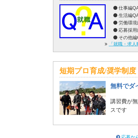
仕事編Q
生活編Q
労働環境
応募採用
その他編
「就職・求人
短期プロ育成/奨学制度
無料でダ
講習費が無
スです
応募か