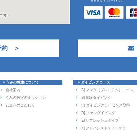
予約 ＞
うみの教室について
ダイビングコース
会社案内
[A] マンタ（プレミアム）コース
うみの教室のミッション
[B] 体験ダイビング
安全へのこだわり
[C] ダイビングライセンス取得
[D] ファンダイビング
[E] リフレッシュダイブ
[K] アドバンスドスノーケラー