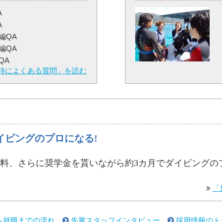
A
A
編QA
編QA
QA
時によくある質問」を読む
イビングのプロになる!
料、さらに奨学金を貰いながら約3カ月でダイビングの
「
ら就職までの流れ
先輩スタッフインタビュー
採用情報のト