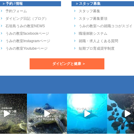
予約 / 情報
スタッフ募集
予約フォーム
スタッフ募集
ダイビング日記（ブログ）
スタッフ募集要項
石垣島うみの教室NEWS
うみの教室への就職ココがスゴイ
うみの教室facebookページ
職場体験システム
うみの教室Instagramページ
就職・求人よくある質問
うみの教室Youtubeページ
短期プロ育成奨学制度
ダイビングと健康 ＞